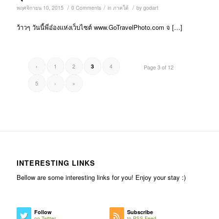
/
/
/
พฤศจิกายน 10, 2015
0 Comments
in
ภาคใต้
by
godart
ว้าวๆ วันนี้พี่อ๋องแห่งเว็บไซต์ www.GoTravelPhoto.com จ […]
‹
1
2
4
3
Page 3 of 12
5
›
»
INTERESTING LINKS
Bellow are some interesting links for you! Enjoy your stay :)
Follow
Subscribe
on Twitter
to RSS Feed