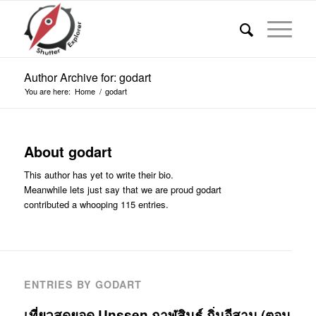
Author Archive for: godart
You are here:
Home
/
godart
About
godart
This author has yet to write their bio.
Meanwhile lets just say that we are proud
godart
contributed a whooping 115 entries.
ENTRIES BY GODART
เที่ยวสุดยอด Unssen กาฬสินธุ์ ถิ่นอีสาน (ตอน