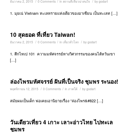
/
/
/
ธันวาคม 2, 2015
0 Comments
in
สถานที่เที่ยวน่าสนใจ
by
godart
1. มุยเน่ Vietnam ทะเลทรายแห่งเดียวของอาเซียน เป็นทะเลท […]
10 สุดยอด ที่เที่ยว Taiwan!
/
/
/
ธันวาคม 2, 2015
0 Comments
in
เที่ยวทั่วโลก
by
godart
1. ตึกไทเป 101 ความมหัศจรรย์ทางวิศวกรรมของคนไต้หวันเขา
[…]
ล่องไพรมหัศจรรย์ ฝันที่เป็นจริง ชุมพร ระนอง!
/
/
/
พฤศจิกายน 12, 2015
0 Comments
in
ภาคใต้
by
godart
สมัยผมเป็นเด็ก พ่อเคยเอานิยายเรื่อง “ล่องไพร&#822 […]
วันเดียวเที่ยว 4 เกาะ เลาะอ่าวไทย ไปทะเล
ชุมพร