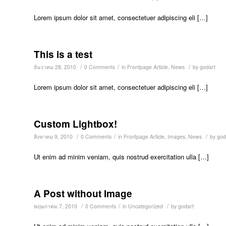
Lorem ipsum dolor sit amet, consectetuer adipiscing eli […]
This is a test
/
/
/
ธันวาคม 28, 2010
0 Comments
in
Frontpage Article
,
News
by
godart
Lorem ipsum dolor sit amet, consectetuer adipiscing eli […]
Custom Lightbox!
/
/
/
สิงหาคม 9, 2010
0 Comments
in
Frontpage Article
,
Images
,
News
by
god
Ut enim ad minim veniam, quis nostrud exercitation ulla […]
A Post without Image
/
/
/
พฤษภาคม 7, 2010
0 Comments
in
Uncategorized
by
godart