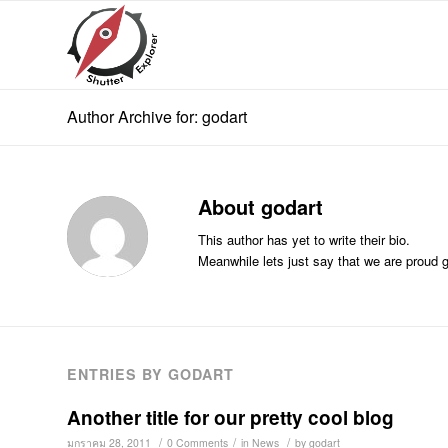
Author Archive for: godart
About
godart
This author has yet to write their bio.
Meanwhile lets just say that we are proud
g
ENTRIES BY GODART
Another title for our pretty cool blog
/
/
/
มกราคม 28, 2011
0 Comments
in
News
by
godart