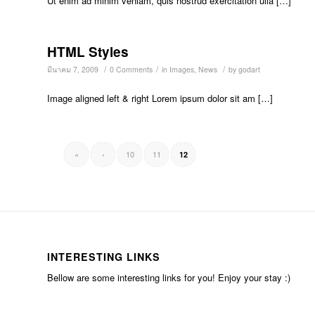
Ut enim ad minim veniam, quis nostrud exercitation ulla […]
HTML Styles
/
/
/
มีนาคม 7, 2009
0 Comments
in
Images
,
News
by
godart
Image aligned left & right Lorem ipsum dolor sit am […]
«
‹
10
11
12
INTERESTING LINKS
Bellow are some interesting links for you! Enjoy your stay :)