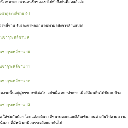
 เหมาะจะชวนคนรักของเราไปทำซึ้งกันที่สุดแล้วล่ะ
มืองหลี่ซาน รับรองภาพออกมางดงามอลังการล้านแปด!
มงามนั้นอยู่คู่ธรรมชาติต่อไป อย่าเด็ด อย่าทำลาย เพื่อให้คนอื่นได้ชื่นชมบ้าง
มปรี๊ด ให้ชมกันด้วย โดยแต่ละต้นจะมีขนาดดอกและสีสันเข้มอ่อนต่างกันไปตามความ
ั่นล่ะ ที่มีหน้าตาผิวพรรณผิดแผกกันไป