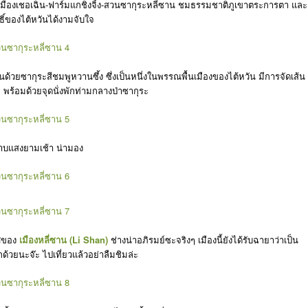
เมืองเชอเฉิน-ฟาร์มแกชิงจิ้ง-สวนซากุระหลี่ซาน ชมธรรมชาติภูเขาตระการตา และ
ทธิ์ของไต้หวันได้งามจับใจ
นด้วยซากุระสีชมพูหวานซึ้ง ซึ่งเป็นหนึ่งในพรรณพื้นเมืองของไต้หวัน มีการจัดเส้น
พร้อมด้วยจุดนั่งพักท่ามกลางป่าซากุระ
าบแสงยามเช้า น่ามอง
าศของ
เมืองหลี่ซาน (Li Shan)
ช่างน่าอภิรมย์ซะจริงๆ เมืองนี้ยังได้รับฉายาว่าเป็น
กด้วยนะจ๊ะ ไปเที่ยวแล้วอย่าลืมชิมล่ะ