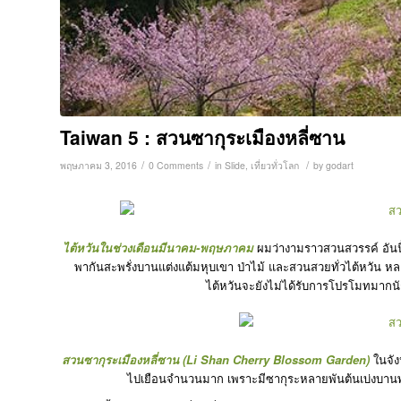
Taiwan 5 : สวนซากุระเมืองหลี่ซาน
/
/
/
พฤษภาคม 3, 2016
0 Comments
in
Slide
,
เที่ยวทั่วโลก
by
godart
ไต้หวันในช่วงเดือนมีนาคม-พฤษภาคม
ผมว่างามราวสวนสวรรค์ อันนี
พากันสะพรั่งบานแต่งแต้มหุบเขา ป่าไม้ และสวนสวยทั่วไต้หวัน หลา
ไต้หวันจะยังไม่ได้รับการโปรโมทมากนั
สวนซากุระเมืองหลี่ซาน (Li Shan Cherry Blossom Garden)
ในจัง
ไปเยือนจำนวนมาก เพราะมีซากุระหลายพันต้นเบ่งบานพ