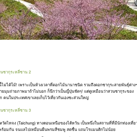
้ไม่ได้โม้! เพราะเป็นห้วงเวลาที่ดอกไม้นานาชนิด รวมถึงดอกซากุระสายพันธุ์ต่าง
ยมุมถ่ายภาพมาถ้าไม่บอก ก็นึกว่าเป็นญี่ปุ่นชัดๆ! แต่ดูเหมือนว่าสวนซากุระของ
ก คนในประเทศเขาเลยเก็บไว้เที่ยวกันเองซะส่วนใหญ่
หวัดไทจง (Taichung) ทางตอนเหนือของไต้หวัน เป็นหนึ่งในสถานที่ที่มีนักท่องเที่ย
ร้อมกัน จนแลไปเหมือนผืนพรมสีชมพู สดชื่น แถมโรแมนติกไม่น้อย