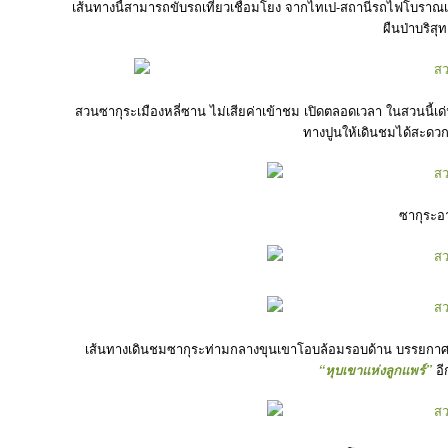
เส้นทางนี้สามารถขับรถเที่ยวเชื่อมโยง จากไทเป-สถานีรถไฟโบราณ
ผืนป่าบริสุ
สวนซากุระเมืองหลี่ซาน ไม่เสียค่าเข้าชม เปิดตลอดเวลา ในสวนนี้เด่
ทางปูนให้เดินชมได้สะดวก 
ซากุระอ
เส้นทางเดินชมซากุระท่ามกลางขุนเขาโอบล้อมรอบด้าน บรรยก
“หุบเขาแห่งลูกแพร์”
อี