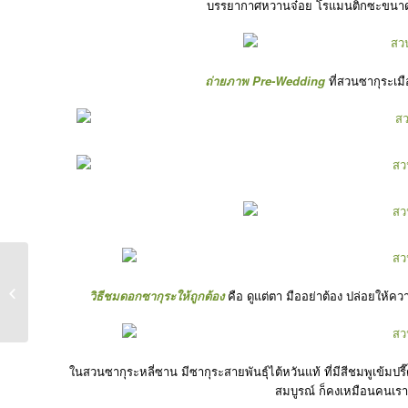
บรรยากาศหวานจ๋อย โรแมนติกซะขนาดนี้
ถ่ายภาพ Pre-Wedding
ที่สวนซากุระเ
Taiwan 4 : สถานีรถไฟ
วิธีชมดอกซากุระให้ถูกต้อง
คือ ดูแต่ตา มืออย่าต้อง ปล่อยให้ควา
โบราณเมืองเช�...
ในสวนซากุระหลี่ซาน มีซากุระสายพันธุ์ไต้หวันแท้ ที่มีสีชมพูเข้
สมบูรณ์ ก็คงเหมือนคนเราน