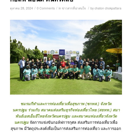
/
/
/
ตุลาคม 28, 2024
0 Comments
in
ข่าวสารที่น่าสนใจ
by
chaton chokpattara
ชมรมกีฬาและการท่องเที่ยวเพื่อสุขภาพ (ชกทส.) จังหวัด
นครปฐม ร่วมกับ สมาคมส่งเสริมธุรกิจท่องเที่ยวไทย (สธทท.) สมา
พันธ์เอสเอ็มอีไทยจังหวัดนครปฐม และสมาคมท่องเที่ยวจังหวัด
นครปฐม
จัดการแข่งขันกอล์ฟการกุศล ส่งเสริมการท่องเที่ยวเพื่อ
สุขภาพ มีวัตถุประสงค์เพื่อเป็นการส่งเสริมการท่องเที่ยว และการออก