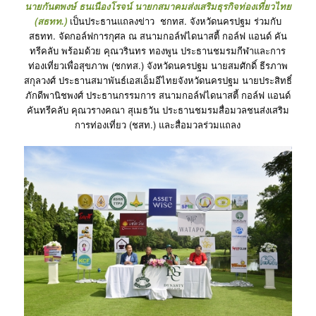
นายกันตพงษ์ ธนเนืองโรจน์ นายกสมาคมส่งเสริมธุรกิจท่องเที่ยวไทย
(สธทท.)
เป็นประธานแถลงข่าว
ชกทส. จังหวัดนครปฐม ร่วมกับ
สธทท. จัดกอล์ฟการกุศล ณ สนามกอล์ฟไดนาสตี้ กอล์ฟ แอนด์ คัน
ทรีคลับ พร้อมด้วย คุณวรินทร ทองพูน ประธานชมรมกีฬาและการ
ท่องเที่ยวเพื่อสุขภาพ (ชกทส.) จังหวัดนครปฐม นายสมศักดิ์ ธีรภาพ
สกุลวงศ์ ประธานสมาพันธ์เอสเอ็มอีไทยจังหวัดนครปฐม นายประสิทธิ์
ภักดีพานิชพงศ์ ประธานกรรมการ สนามกอล์ฟไดนาสตี้ กอล์ฟ แอนด์
คันทรีคลับ คุณวรางคณา สุเมธวัน ประธานชมรมสื่อมวลชนส่งเสริม
การท่องเที่ยว (ชสท.) และสื่อมวลร่วมแถลง