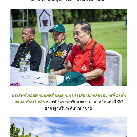
ประสิทธิ์ ภักดีพาณิชพงศ์ ประธานบริหารสนามกอล์ฟไดนาสตี้ กอล์ฟ
แอนด์ คันทรี คลับ
กล่าวถึงความพร้อมของสนามกอล์ฟแห่งนี้ ที่มี
มาตรฐานในระดับนานาชาติ