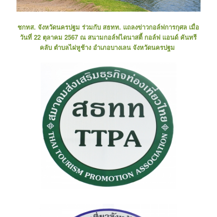
ชกทส. จังหวัดนครปฐม ร่วมกับ สธทท. แถลงข่าวกอล์ฟการกุศล เมื่อ
วันที่ 22 ตุลาคม 2567 ณ สนามกอล์ฟไดนาสตี้ กอล์ฟ แอนด์ คันทรี
คลับ ตำบลไผ่หูช้าง อำเภอบางเลน จังหวัดนครปฐม