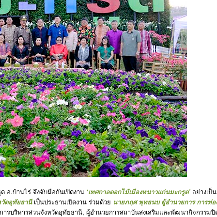
ูด อ.บ้านไร่ จึงจับมือกันเปิดงาน
‘เทศกาลดอกไม้เมืองหนาวแก่นมะกรูด’
อย่างเป็น
หวัดอุทัยธานี
เป็นประธานเปิดงาน ร่วมด้วย
นายภฤศ พุทธนบ ผู้อำนวยการ การท่อ
ค์การบริหารส่วนจังหวัดอุทัยธานี, ผู้อำนวยการสถาบันส่งเสริมและพัฒนากิจกรรมปิ