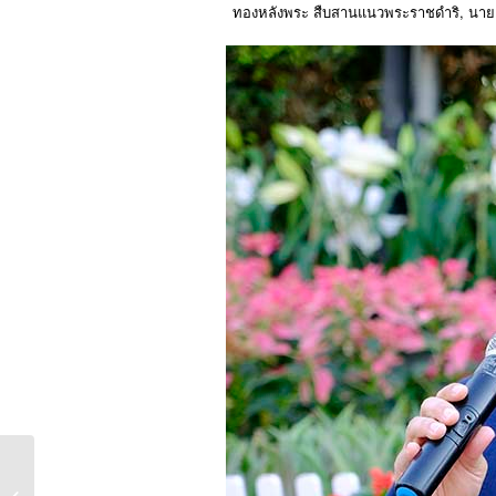
ทองหลังพระ สืบสานแนวพระราชดำริ, นายอำเ
A Boutique Italian Wine
Tasting & Food Pairing