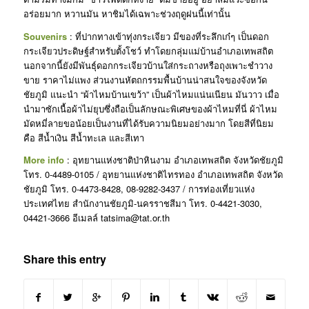
อร่อยมาก หวานมัน หาชิมได้เฉพาะช่วงฤดูฝนนี้เท่านั้น
Souvenirs
: ที่ปากทางเข้าทุ่งกระเจียว มีของที่ระลึกเก๋ๆ เป็นดอก
กระเจียวประดิษฐ์สำหรับตั้งโชว์ ทำโดยกลุ่มแม่บ้านอำเภอเทพสถิต
นอกจากนี้ยังมีพันธุ์ดอกกระเจียวบ้านใส่กระถางหรือถุงเพาะชำวาง
ขาย ราคาไม่แพง ส่วนงานหัตถกรรมพื้นบ้านน่าสนใจของจังหวัด
ชัยภูมิ แนะนำ “ผ้าไหมบ้านเขว้า” เป็นผ้าไหมแน่นเนียน มันวาว เมื่อ
นำมาซักเนื้อผ้าไม่ยุบซึ่งถือเป็นลักษณะพิเศษของผ้าไหมที่นี่ ผ้าไหม
มัดหมี่ลายขอน้อยเป็นงานที่ได้รับความนิยมอย่างมาก โดยสีที่นิยม
คือ สีน้ำเงิน สีน้ำทะเล และสีเทา
More info
: อุทยานแห่งชาติป่าหินงาม อำเภอเทพสถิต จังหวัดชัยภูมิ
โทร. 0-4489-0105 / อุทยานแห่งชาติไทรทอง อำเภอเทพสถิต จังหวัด
ชัยภูมิ โทร. 0-4473-8428, 08-9282-3437 / การท่องเที่ยวแห่ง
ประเทศไทย สำนักงานชัยภูมิ-นครราชสีมา โทร. 0-4421-3030,
04421-3666 อีเมลล์ tatsima@tat.or.th
Share this entry