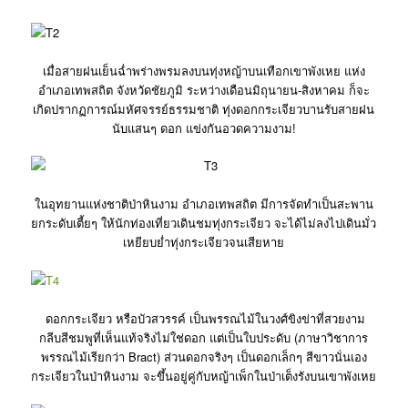
เมื่อสายฝนเย็นฉ่ำพร่างพรมลงบนทุ่งหญ้าบนเทือกเขาพังเหย แห่ง
อำเภอเทพสถิต จังหวัดชัยภูมิ ระหว่างเดือนมิถุนายน-สิงหาคม ก็จะ
เกิดปรากฏการณ์มหัศจรรย์ธรรมชาติ ทุ่งดอกกระเจียวบานรับสายฝน
นับแสนๆ ดอก แข่งกันอวดความงาม!
ในอุทยานแห่งชาติป่าหินงาม อำเภอเทพสถิต มีการจัดทำเป็นสะพาน
ยกระดับเตี้ยๆ ให้นักท่องเที่ยวเดินชมทุ่งกระเจียว จะได้ไม่ลงไปเดินมั่ว
เหยียบย่ำทุ่งกระเจียวจนเสียหาย
ดอกกระเจียว หรือบัวสวรรค์ เป็นพรรณไม้ในวงศ์ขิงข่าที่สวยงาม
กลีบสีชมพูที่เห็นแท้จริงไม่ใช่ดอก แต่เป็นใบประดับ (ภาษาวิชาการ
พรรณไม้เรียกว่า Bract) ส่วนดอกจริงๆ เป็นดอกเล็กๆ สีขาวนั่นเอง
กระเจียวในป่าหินงาม จะขึ้นอยู่คู่กับหญ้าเพ็กในป่าเต็งรังบนเขาพังเหย