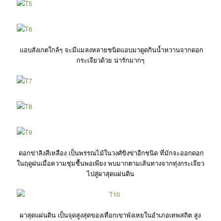
แอบสังเกตใกล้ๆ จะมีแมลงหลายชนิดแอบมาดูดกินน้ำหวานจากดอก
กระเจียวด้วย น่ารักมากๆ
ดอกข่าลิงสีเหลือง เป็นพรรณไม้ในวงศ์ขิงข่าอีกชนิด ที่มักจะออกดอก
ในฤดูฝนเมื่อความชุ่มชื้นพอเพียง พบมากตามเส้นทางจากทุ่งกระเจียว
ไปสู่ผาสุดแผ่นดิน
ผาสุดแผ่นดิน เป็นจุดสูงสุดของเทือกเขาพังเหยในอำเภอเทพสถิต สูง