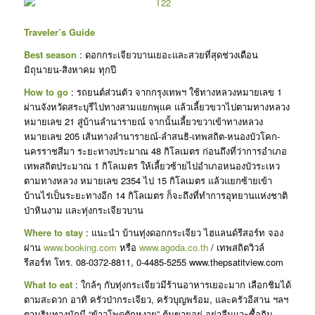
Traveler’s Guide
Best season
: ดอกกระเจียวบานเยอะและสวยที่สุดช่วงเดือน
มิถุนายน-สิงหาคม ทุกปี
How to go
: รถยนต์ส่วนตัว จากกรุงเทพฯ ใช้ทางหลวงหมายเลข 1
ผ่านจังหวัดสระบุรีไปทางสามแยกพุแค แล้วเลี้ยวขวาไปตามทางหลวง
หมายเลข 21 สู่บ้านลำนารายณ์ จากนั้นเลี้ยวขวาเข้าทางหลวง
หมายเลข 205 เส้นทางลำนารายณ์-ลำสนธิ-เทพสถิต-หนองบัวโคก-
นครราชสีมา ระยะทางประมาณ 48 กิโลเมตร ก่อนถึงที่ว่าการอำเภอ
เทพสถิตประมาณ 1 กิโลเมตร ให้เลี้ยวซ้ายไปอำเภอหนองบัวระเหว
ตามทางหลวง หมายเลข 2354 ไป 15 กิโลเมตร แล้วแยกซ้ายเข้า
บ้านไร่เป็นระยะทางอีก 14 กิโลเมตร ก็จะถึงที่ทำการอุทยานแห่งชาติ
ป่าหินงาม และทุ่งกระเจียวบาน
Where to stay
: แนะนำ บ้านทุ่งดอกกระเจียว ไฮแลนด์รีสอร์ท จอง
ผ่าน
www.booking.com
หรือ
www.agoda.co.th
/ เทพสถิตวิวล์
รีสอร์ท โทร. 08-0372-8811, 0-4485-5255 www.thepsatitview.com
What to eat
: ใกล้ๆ กับทุ่งกระเจียวมีร้านอาหารเยอะมาก เลือกชิมได้
ตามสะดวก อาทิ ครัวป่ากระเจียว, ครัวบุญพร้อม, และครัวอีสาน ฯลฯ
ตามริมทางมักมี “ข้าวโพดตักหงาย” ต้มขายอยู่ อย่าลืมแวะซื้อกิน