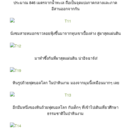
ประมาณ 846 เมตรจากน้ำทะเล ถือเป็นจุดแบ่งภาคกลางและภาค
อีสานออกจากกัน
นั่งชมสายหมอกขาวลอยฟุ้งขึ้นมาจากหุบเขาเบื้องล่าง สู่ผาสุดแผ่นดิน
มาทำซึ้งกันที่ผาสุดแผ่นดิน น่าอิจฉาจัง!
หินรูปถ้วยฟุตบอลโลก ในป่าหินงาม มองจากมุมนี้เหมือนมากๆ เลย
อีกมึมหนึ่งของหินถ้วยฟุตบอลโลก กับเด็กๆ ที่เข้าไปเดินเที่ยวศึกษา
ธรรมชาติในป่าหินงาม